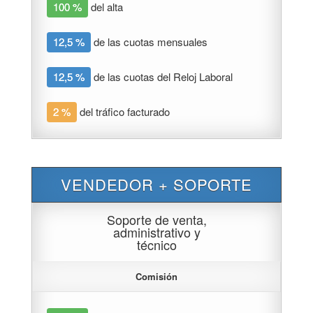
100 %
del alta
12,5 %
de las cuotas mensuales
12,5 %
de las cuotas del Reloj Laboral
2 %
del tráfico facturado
VENDEDOR + SOPORTE
Soporte de venta,
administrativo y
técnico
Comisión