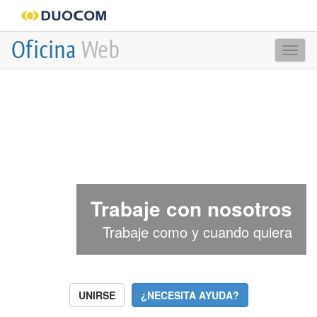
O
f
icina
Web
Togg
navi
Trabaje con nosotros
Trabaje como y cuando quiera
UNIRSE
¿NECESITA AYUDA?